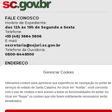
FALE CONOSCO
Horário de Expediente:
das 12h às 19h de Segunda a Sexta
Telefone:
+55 (48) 3664 5806
E-mail:
secretaria@sejuri.sc.gov.br
Telefone da Ouvidoria:
0800-6448500
ENDEREÇO
SEJURI - Secretaria de Estado de Justiça e Reintegração
Gerenciar Cookies
Social
Rua Fúlvio Aducci, 1214 - Loja 06
Utilizamos cookies para aprimorar sua experiência de navegação no portal de
Bairro:
serviços do estado de Santa Catarina. Ao clicar em “Aceitar”, você concorda
Estreito - Florianópolis - SC
com o uso de cookies e terá acesso a todas as funcionalidades do portal. Ao
CEP:
clicar em "Negar" os cookies que não forem estritamente necessários serão
88075-000
desativados.
Política de privacidade