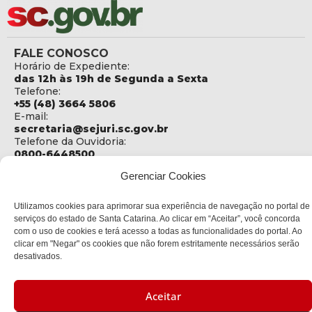
FALE CONOSCO
Horário de Expediente:
das 12h às 19h de Segunda a Sexta
Telefone:
+55 (48) 3664 5806
E-mail:
secretaria@sejuri.sc.gov.br
Telefone da Ouvidoria:
0800-6448500
Gerenciar Cookies
ENDEREÇO
SEJURI - Secretaria de Estado de Justiça e Reintegração
Social
Utilizamos cookies para aprimorar sua experiência de navegação no portal de
serviços do estado de Santa Catarina. Ao clicar em “Aceitar”, você concorda
Rua Fúlvio Aducci, 1214 - Loja 06
com o uso de cookies e terá acesso a todas as funcionalidades do portal. Ao
Bairro:
clicar em "Negar" os cookies que não forem estritamente necessários serão
Estreito - Florianópolis - SC
desativados.
CEP:
88075-000
Aceitar
Política de privacidade