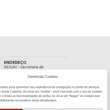
ENDEREÇO
SEJURI - Secretaria de
Estado de Justiça e
Gerenciar Cookies
Reintegração Social
Rua Fúlvio Aducci, 1214 -
ookies para aprimorar sua experiência de navegação no portal de serviços
Loja 06
 Santa Catarina. Ao clicar em “Aceitar”, você concorda com o uso de cookies
Bairro:
o a todas as funcionalidades do portal. Ao clicar em "Negar" os cookies que
Estreito - Florianópolis -
tritamente necessários serão desativados.
SC
CEP: