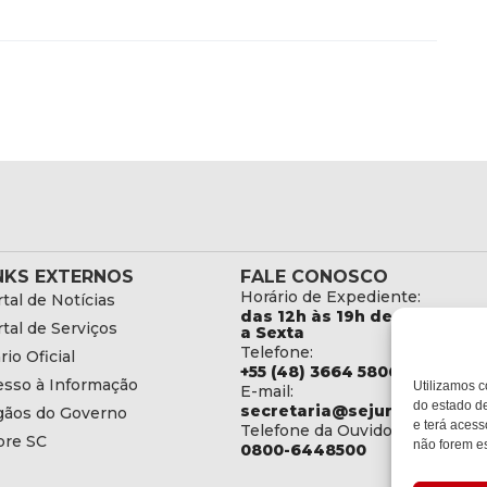
NKS EXTERNOS
FALE CONOSCO
Horário de Expediente:
tal de Notícias
das 12h às 19h de Segunda
tal de Serviços
a Sexta
Telefone:
rio Oficial
+55 (48) 3664 5806
esso à Informação
Utilizamos c
E-mail:
do estado de
secretaria@sejuri.sc.gov.br
gãos do Governo
e terá acess
Telefone da Ouvidoria:
bre SC
não forem es
0800-6448500