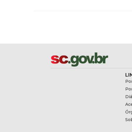
LI
Por
Por
Diá
Ac
Ór
So