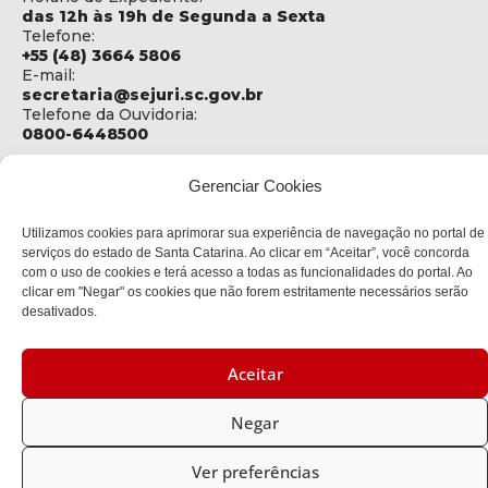
das 12h às 19h de Segunda a Sexta
Telefone:
+55 (48) 3664 5806
E-mail:
secretaria@sejuri.sc.gov.br
Telefone da Ouvidoria:
0800-6448500
ENDEREÇO
Gerenciar Cookies
SEJURI - Secretaria de Estado de Justiça e Reintegração
Social
Utilizamos cookies para aprimorar sua experiência de navegação no portal de
Rua Fúlvio Aducci, 1214 - Loja 06
serviços do estado de Santa Catarina. Ao clicar em “Aceitar”, você concorda
Bairro:
com o uso de cookies e terá acesso a todas as funcionalidades do portal. Ao
Estreito - Florianópolis - SC
clicar em "Negar" os cookies que não forem estritamente necessários serão
CEP:
desativados.
88075-000
Aceitar
Política de privacidade
Negar
Copyright © 2023 Todos os Direitos Reservados SC - Governo de
Santa Catarina |
Desenvolvedor: CIASC
Ver preferências