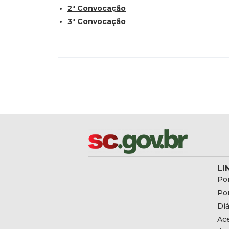
2ª Convocação
3ª Convocação
LI
Por
Por
Diá
Ac