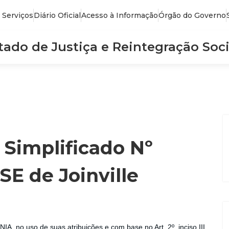
 Serviços
Diário Oficial
Acesso à Informação
Órgão do Governo
stado de Justiça e Reintegração Soci
 Simplificado Nº
SE de Joinville
o uso de suas atribuições e com base no Art. 2º, inciso III