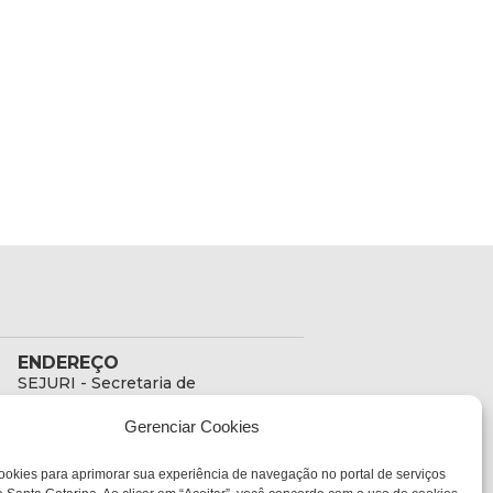
ENDEREÇO
SEJURI - Secretaria de
Estado de Justiça e
Gerenciar Cookies
Reintegração Social
Rua Fúlvio Aducci, 1214 -
ookies para aprimorar sua experiência de navegação no portal de serviços
Loja 06