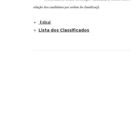
relação dos candidatos por ordem de classificaçã.
Edital
Lista dos Classificados