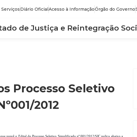
 Serviços
Diário Oficial
Acesso à Informação
Órgão do Governo
stado de Justiça e Reintegração Soci
os Processo Seletivo
Nº001/2012
 que prevê o Edital do Processo Seletivo Simplificado nº 001/2012/SJC pulica abaixo a