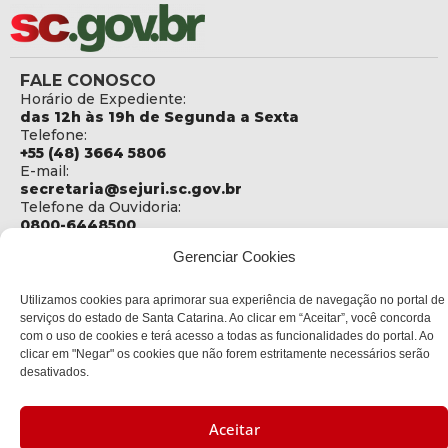
FALE CONOSCO
Horário de Expediente:
das 12h às 19h de Segunda a Sexta
Telefone:
+55 (48) 3664 5806
E-mail:
secretaria@sejuri.sc.gov.br
Telefone da Ouvidoria:
0800-6448500
Gerenciar Cookies
ENDEREÇO
SEJURI - Secretaria de Estado de Justiça e Reintegração
Social
Utilizamos cookies para aprimorar sua experiência de navegação no portal de
serviços do estado de Santa Catarina. Ao clicar em “Aceitar”, você concorda
Rua Fúlvio Aducci, 1214 - Loja 06
com o uso de cookies e terá acesso a todas as funcionalidades do portal. Ao
Bairro:
clicar em "Negar" os cookies que não forem estritamente necessários serão
Estreito - Florianópolis - SC
desativados.
CEP:
88075-000
Aceitar
Política de privacidade