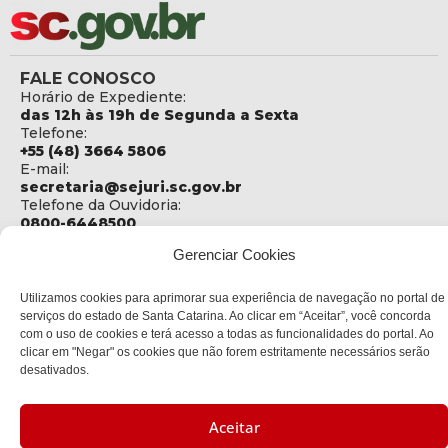
FALE CONOSCO
Horário de Expediente:
das 12h às 19h de Segunda a Sexta
Telefone:
+55 (48) 3664 5806
E-mail:
secretaria@sejuri.sc.gov.br
Telefone da Ouvidoria:
0800-6448500
Gerenciar Cookies
ENDEREÇO
SEJURI - Secretaria de Estado de Justiça e Reintegração
Social
Utilizamos cookies para aprimorar sua experiência de navegação no portal de
serviços do estado de Santa Catarina. Ao clicar em “Aceitar”, você concorda
Rua Fúlvio Aducci, 1214 - Loja 06
com o uso de cookies e terá acesso a todas as funcionalidades do portal. Ao
Bairro:
clicar em "Negar" os cookies que não forem estritamente necessários serão
Estreito - Florianópolis - SC
desativados.
CEP:
88075-000
Aceitar
Política de privacidade