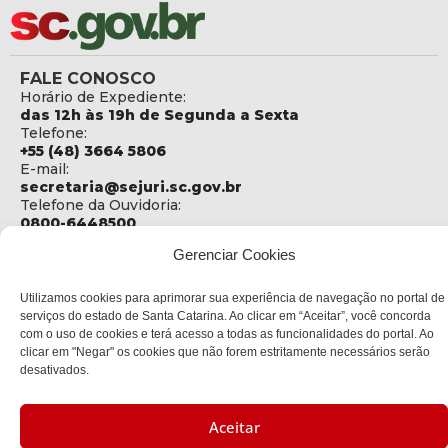
FALE CONOSCO
Horário de Expediente:
das 12h às 19h de Segunda a Sexta
Telefone:
+55 (48) 3664 5806
E-mail:
secretaria@sejuri.sc.gov.br
Telefone da Ouvidoria:
0800-6448500
Gerenciar Cookies
ENDEREÇO
SEJURI - Secretaria de Estado de Justiça e Reintegração
Social
Utilizamos cookies para aprimorar sua experiência de navegação no portal de
serviços do estado de Santa Catarina. Ao clicar em “Aceitar”, você concorda
Rua Fúlvio Aducci, 1214 - Loja 06
com o uso de cookies e terá acesso a todas as funcionalidades do portal. Ao
Bairro:
clicar em "Negar" os cookies que não forem estritamente necessários serão
Estreito - Florianópolis - SC
desativados.
CEP:
88075-000
Aceitar
Política de privacidade