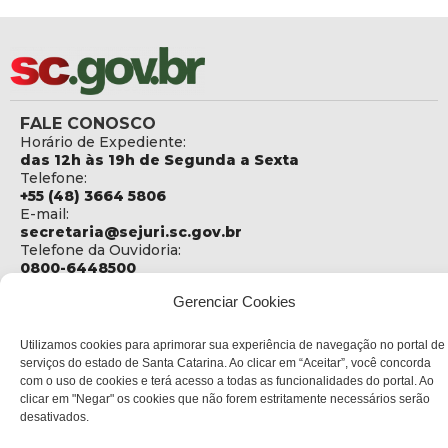
FALE CONOSCO
Horário de Expediente:
das 12h às 19h de Segunda a Sexta
Telefone:
+55 (48) 3664 5806
E-mail:
secretaria@sejuri.sc.gov.br
Telefone da Ouvidoria:
0800-6448500
Gerenciar Cookies
ENDEREÇO
SEJURI - Secretaria de Estado de Justiça e Reintegração
Social
Utilizamos cookies para aprimorar sua experiência de navegação no portal de
serviços do estado de Santa Catarina. Ao clicar em “Aceitar”, você concorda
Rua Fúlvio Aducci, 1214 - Loja 06
com o uso de cookies e terá acesso a todas as funcionalidades do portal. Ao
Bairro:
clicar em "Negar" os cookies que não forem estritamente necessários serão
Estreito - Florianópolis - SC
desativados.
CEP: