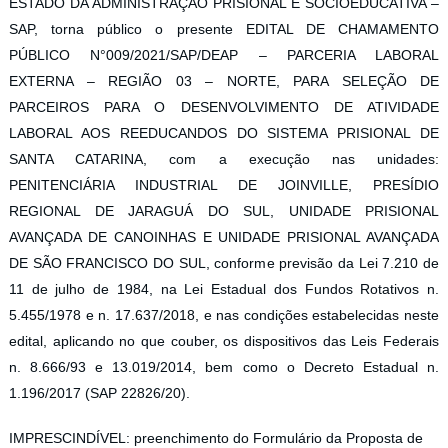
ESTADO DA ADMINISTRAÇÃO PRISIONAL E SOCIOEDUCATIVA –
SAP, torna público o presente EDITAL DE CHAMAMENTO
PÚBLICO N°009/2021/SAP/DEAP – PARCERIA LABORAL
EXTERNA – REGIÃO 03 – NORTE, PARA SELEÇÃO DE
PARCEIROS PARA O DESENVOLVIMENTO DE ATIVIDADE
LABORAL AOS REEDUCANDOS DO SISTEMA PRISIONAL DE
SANTA CATARINA, com a execução nas unidades:
PENITENCIÁRIA INDUSTRIAL DE JOINVILLE, PRESÍDIO
REGIONAL DE JARAGUÁ DO SUL, UNIDADE PRISIONAL
AVANÇADA DE CANOINHAS E UNIDADE PRISIONAL AVANÇADA
DE SÃO FRANCISCO DO SUL, conforme previsão da Lei 7.210 de
11 de julho de 1984, na Lei Estadual dos Fundos Rotativos n.
5.455/1978 e n. 17.637/2018, e nas condições estabelecidas neste
edital, aplicando no que couber, os dispositivos das Leis Federais
n. 8.666/93 e 13.019/2014, bem como o Decreto Estadual n.
1.196/2017 (SAP 22826/20).
IMPRESCINDÍVEL: preenchimento do Formulário da Proposta de