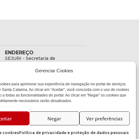
ENDEREÇO
SEJURI - Secretaria de
Estado de Justiça e
Gerenciar Cookies
Reintegração Social
Rua Fúlvio Aducci, 1214 -
ookies para aprimorar sua experiência de navegação no portal de serviços
Loja 06
 Santa Catarina. Ao clicar em “Aceitar”, você concorda com o uso de cookies
Bairro:
o a todas as funcionalidades do portal. Ao clicar em "Negar" os cookies que
Estreito - Florianópolis -
tritamente necessários serão desativados.
SC
CEP:
88075-000
ceitar
Negar
Ver preferências
de cookies
Política de privacidade e proteção de dados pessoais
CIASC