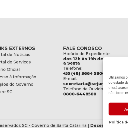
NKS EXTERNOS
FALE CONOSCO
Horário de Expediente:
tal de Notícias
das 12h às 19h de Segunda
tal de Serviços
a Sexta
Telefone:
rio Oficial
+55 (48) 3664 5806
esso à Informação
Utilizamos c
E-mail:
do estado de
secretaria@sejuri.sc.gov.br
gãos do Governo
e terá acess
Telefone da Ouvidoria:
bre SC
não forem es
0800-6448500
A
Política 
eservados SC - Governo de Santa Catarina |
Desenvolvedor: 