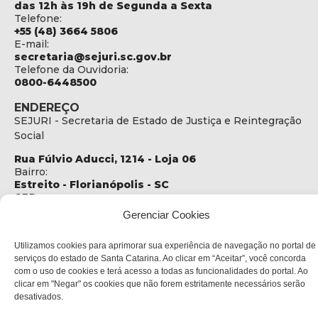
das 12h às 19h de Segunda a Sexta
Telefone:
+55 (48) 3664 5806
E-mail:
secretaria@sejuri.sc.gov.br
Telefone da Ouvidoria:
0800-6448500
ENDEREÇO
SEJURI - Secretaria de Estado de Justiça e Reintegração
Social
Rua Fúlvio Aducci, 1214 - Loja 06
Bairro:
Estreito - Florianópolis - SC
CEP:
88075-000
Gerenciar Cookies
Política de privacidade
Utilizamos cookies para aprimorar sua experiência de navegação no portal de
serviços do estado de Santa Catarina. Ao clicar em “Aceitar”, você concorda
com o uso de cookies e terá acesso a todas as funcionalidades do portal. Ao
Copyright © 2023 Todos os Direitos Reservados SC - Governo de
clicar em "Negar" os cookies que não forem estritamente necessários serão
Santa Catarina |
Desenvolvedor: CIASC
desativados.