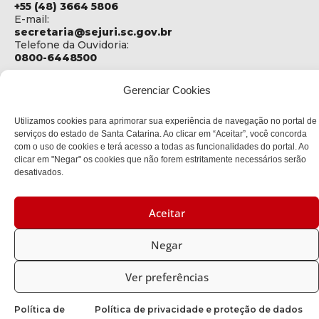
+55 (48) 3664 5806
E-mail:
secretaria@sejuri.sc.gov.br
Telefone da Ouvidoria:
0800-6448500
ENDEREÇO
Gerenciar Cookies
SEJURI - Secretaria de Estado de Justiça e Reintegração
Social
Utilizamos cookies para aprimorar sua experiência de navegação no portal de
Rua Fúlvio Aducci, 1214 - Loja 06
serviços do estado de Santa Catarina. Ao clicar em “Aceitar”, você concorda
Bairro:
com o uso de cookies e terá acesso a todas as funcionalidades do portal. Ao
Estreito - Florianópolis - SC
clicar em "Negar" os cookies que não forem estritamente necessários serão
CEP:
desativados.
88075-000
Aceitar
Política de privacidade
Negar
Copyright © 2023 Todos os Direitos Reservados SC - Governo de
Santa Catarina |
Desenvolvedor: CIASC
Ver preferências
Política de
Política de privacidade e proteção de dados