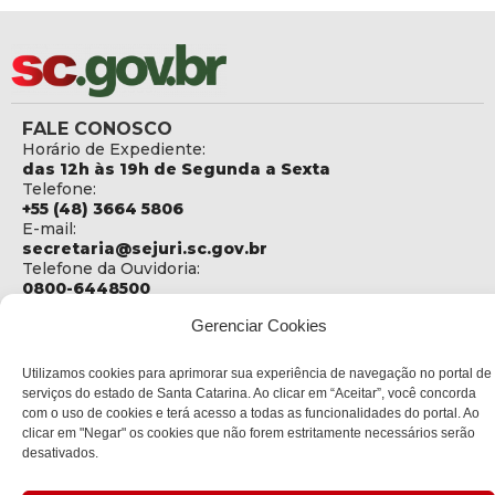
FALE CONOSCO
Horário de Expediente:
das 12h às 19h de Segunda a Sexta
Telefone:
+55 (48) 3664 5806
E-mail:
secretaria@sejuri.sc.gov.br
Telefone da Ouvidoria:
0800-6448500
Gerenciar Cookies
ENDEREÇO
SEJURI - Secretaria de Estado de Justiça e Reintegração
Social
Utilizamos cookies para aprimorar sua experiência de navegação no portal de
serviços do estado de Santa Catarina. Ao clicar em “Aceitar”, você concorda
Rua Fúlvio Aducci, 1214 - Loja 06
com o uso de cookies e terá acesso a todas as funcionalidades do portal. Ao
Bairro:
clicar em "Negar" os cookies que não forem estritamente necessários serão
Estreito - Florianópolis - SC
desativados.
CEP:
88075-000