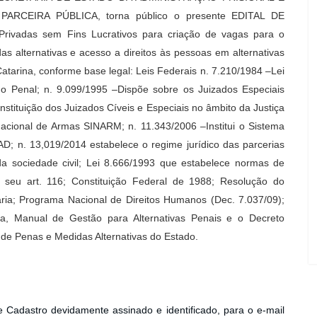
PARCEIRA PÚBLICA, torna público o presente EDITAL DE
rivadas sem Fins Lucrativos para criação de vagas para o
alternativas e acesso a direitos às pessoas em alternativas
tarina, conforme base legal: Leis Federais n. 7.210/1984 –Lei
o Penal; n. 9.099/1995 –Dispõe sobre os Juizados Especiais
nstituição dos Juizados Cíveis e Especiais no âmbito da Justiça
acional de Armas SINARM; n. 11.343/2006 –Institui o Sistema
AD; n. 13,019/2014 estabelece o regime jurídico das parcerias
da sociedade civil; Lei 8.666/1993 que estabelece normas de
e, seu art. 116; Constituição Federal de 1988; Resolução do
iária; Programa Nacional de Direitos Humanos (Dec. 7.037/09);
ria, Manual de Gestão para Alternativas Penais e o Decreto
 de Penas e Medidas Alternativas do Estado.
adastro devidamente assinado e identificado, para o e-mail