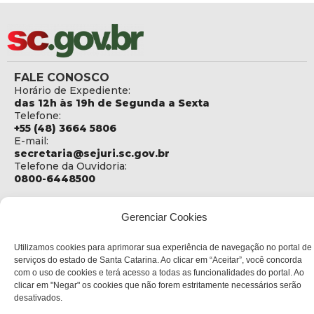
FALE CONOSCO
Horário de Expediente:
das 12h às 19h de Segunda a Sexta
Telefone:
+55 (48) 3664 5806
E-mail:
secretaria@sejuri.sc.gov.br
Telefone da Ouvidoria:
0800-6448500
ENDEREÇO
SEJURI - Secretaria de Estado de Justiça e Reintegração
Gerenciar Cookies
Social
Utilizamos cookies para aprimorar sua experiência de navegação no portal de
Rua Fúlvio Aducci, 1214 - Loja 06
serviços do estado de Santa Catarina. Ao clicar em “Aceitar”, você concorda
Bairro:
com o uso de cookies e terá acesso a todas as funcionalidades do portal. Ao
Estreito - Florianópolis - SC
clicar em "Negar" os cookies que não forem estritamente necessários serão
CEP:
desativados.
88075-000