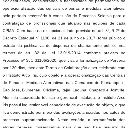
Socioeducativa, considerando a necessidade de permanência da
operacionalização das centrais de penas e medidas alternativas,
pelo período necessário à conclusão do Processo Seletivo para a
contratação de profissionais que atuarão nas equipes de cada
CPMA. Com base na excepcionalidade prevista no art. 8º, § 2º do
Decreto Estadual nº 1196, de 21 de julho de 2017, torna público o
extrato da justificativa de dispensa de chamamento público nos
termos do art. 32 da Lei 13.019/2014 conforme previsto no
Processo nº SJC 31106/2020, que visa a formalização de Parceria
por 120 dias, mediante Termo de Colaboração a ser celebrado com
o Instituto Arco Íris, cujo objeto é a operacionalização das Centrais
de Penas e Medidas Alternativas nas Comarcas de Florianópolis,
São José, Blumenau, Criciúma, Itajaí, Laguna, Chapecó e Joinville.
Além da capacidade técnica e gerencial instalada, o Instituto Arco
Íris possui inquestionável capacidade de execução do objeto, o que
fica demonstrado por meio das avaliações anexadas nos autos do
processo supramencionado. Neste cenário, a permanência dos
atores torna-se imprescindível para que não haja prejuízo da