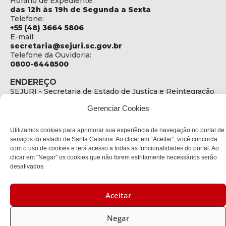
Horário de Expediente:
das 12h às 19h de Segunda a Sexta
Telefone:
+55 (48) 3664 5806
E-mail:
secretaria@sejuri.sc.gov.br
Telefone da Ouvidoria:
0800-6448500
ENDEREÇO
SEJURI - Secretaria de Estado de Justiça e Reintegração
Social
Gerenciar Cookies
Rua Fúlvio Aducci, 1214 - Loja 06
Bairro:
Utilizamos cookies para aprimorar sua experiência de navegação no portal de
Estreito - Florianópolis - SC
serviços do estado de Santa Catarina. Ao clicar em “Aceitar”, você concorda
CEP:
com o uso de cookies e terá acesso a todas as funcionalidades do portal. Ao
88075-000
clicar em "Negar" os cookies que não forem estritamente necessários serão
desativados.
Política de privacidade
Aceitar
Copyright © 2023 Todos os Direitos Reservados SC - Governo de
Santa Catarina |
Desenvolvedor: CIASC
Negar