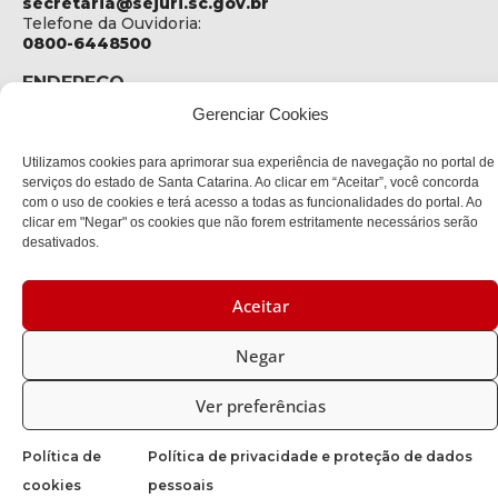
secretaria@sejuri.sc.gov.br
Telefone da Ouvidoria:
0800-6448500
ENDEREÇO
SEJURI - Secretaria de Estado de Justiça e Reintegração
Gerenciar Cookies
Social
Rua Fúlvio Aducci, 1214 - Loja 06
Utilizamos cookies para aprimorar sua experiência de navegação no portal de
Bairro:
serviços do estado de Santa Catarina. Ao clicar em “Aceitar”, você concorda
Estreito - Florianópolis - SC
com o uso de cookies e terá acesso a todas as funcionalidades do portal. Ao
CEP:
clicar em "Negar" os cookies que não forem estritamente necessários serão
88075-000
desativados.
Política de privacidade
Aceitar
Negar
Copyright © 2023 Todos os Direitos Reservados SC - Governo de
Santa Catarina |
Desenvolvedor: CIASC
Ver preferências
Política de
Política de privacidade e proteção de dados
cookies
pessoais