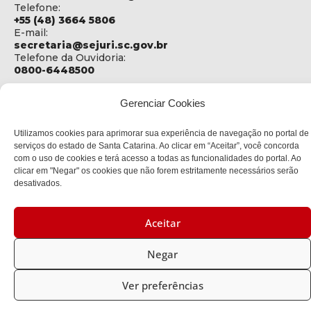
Telefone:
+55 (48) 3664 5806
E-mail:
secretaria@sejuri.sc.gov.br
Telefone da Ouvidoria:
0800-6448500
ENDEREÇO
Gerenciar Cookies
SEJURI - Secretaria de Estado de Justiça e Reintegração
Social
Utilizamos cookies para aprimorar sua experiência de navegação no portal de
Rua Fúlvio Aducci, 1214 - Loja 06
serviços do estado de Santa Catarina. Ao clicar em “Aceitar”, você concorda
Bairro:
com o uso de cookies e terá acesso a todas as funcionalidades do portal. Ao
Estreito - Florianópolis - SC
clicar em "Negar" os cookies que não forem estritamente necessários serão
CEP:
desativados.
88075-000
Aceitar
Política de privacidade
Negar
Copyright © 2023 Todos os Direitos Reservados SC - Governo de
Santa Catarina |
Desenvolvedor: CIASC
Ver preferências