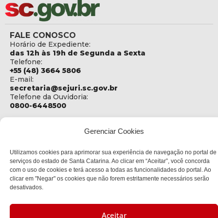
FALE CONOSCO
Horário de Expediente:
das 12h às 19h de Segunda a Sexta
Telefone:
+55 (48) 3664 5806
E-mail:
secretaria@sejuri.sc.gov.br
Telefone da Ouvidoria:
0800-6448500
ENDEREÇO
Gerenciar Cookies
SEJURI - Secretaria de Estado de Justiça e Reintegração
Social
Utilizamos cookies para aprimorar sua experiência de navegação no portal de
Rua Fúlvio Aducci, 1214 - Loja 06
serviços do estado de Santa Catarina. Ao clicar em “Aceitar”, você concorda
Bairro:
com o uso de cookies e terá acesso a todas as funcionalidades do portal. Ao
Estreito - Florianópolis - SC
clicar em "Negar" os cookies que não forem estritamente necessários serão
CEP:
desativados.
88075-000
Política de privacidade
Aceitar