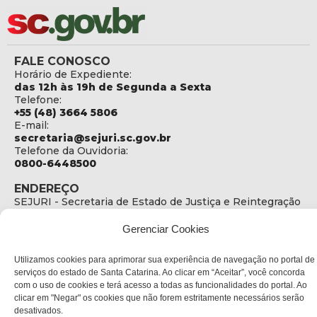
FALE CONOSCO
Horário de Expediente:
das 12h às 19h de Segunda a Sexta
Telefone:
+55 (48) 3664 5806
E-mail:
secretaria@sejuri.sc.gov.br
Telefone da Ouvidoria:
0800-6448500
ENDEREÇO
SEJURI - Secretaria de Estado de Justiça e Reintegração
Social
Gerenciar Cookies
Rua Fúlvio Aducci, 1214 - Loja 06
Bairro:
Utilizamos cookies para aprimorar sua experiência de navegação no portal de
Estreito - Florianópolis - SC
serviços do estado de Santa Catarina. Ao clicar em “Aceitar”, você concorda
CEP:
com o uso de cookies e terá acesso a todas as funcionalidades do portal. Ao
88075-000
clicar em "Negar" os cookies que não forem estritamente necessários serão
desativados.