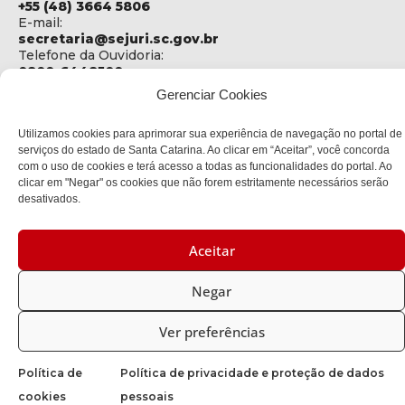
+55 (48) 3664 5806
E-mail:
secretaria@sejuri.sc.gov.br
Telefone da Ouvidoria:
0800-6448500
Gerenciar Cookies
ENDEREÇO
SEJURI - Secretaria de Estado de Justiça e Reintegração
Utilizamos cookies para aprimorar sua experiência de navegação no portal de
Social
serviços do estado de Santa Catarina. Ao clicar em “Aceitar”, você concorda
com o uso de cookies e terá acesso a todas as funcionalidades do portal. Ao
Rua Fúlvio Aducci, 1214 - Loja 06
clicar em "Negar" os cookies que não forem estritamente necessários serão
Bairro:
desativados.
Estreito - Florianópolis - SC
CEP:
88075-000
Aceitar
Política de privacidade
Negar
Copyright © 2023 Todos os Direitos Reservados SC - Governo de
Ver preferências
Santa Catarina |
Desenvolvedor: CIASC
Política de
Política de privacidade e proteção de dados
cookies
pessoais